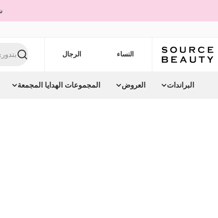
Ski
شحن
t
conten
النساء
الرجال
بحث
البراندات
العروض
المجموعات الهدايا المجمعة