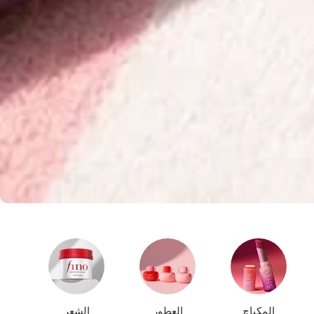
المكياچ
العطور
الشعر