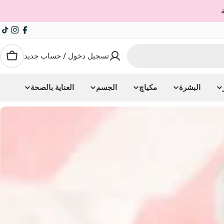
agram
ok
acebook
تسجيل دخول / حساب جديد
العرب
البشرة
مكياچ
الجسم
العناية بالصحة