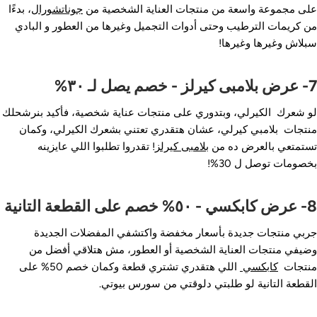
لى مجموعة واسعة من منتجات العناية الشخصية من
جوناتشورال
، بدءًا
ن كريمات الترطيب وحتى أدوات التجميل وغيرها من العطور و البادي
بلاش وغيرها وغيرها!
يرلز - خصم يصل لـ ٣٠%
و شعرك الكيرلي، وبتدوري على منتجات عناية شخصية، فأكيد بنرشحلك
نتجات بلامبي كيرلي، عشان هتقدري تعتني بشعرك الكيرلي، وكمان
ستمتعي بالعرض ده من
بلامبى كيرلز
! تقدروا تطلبوا اللي عايزينه
خصومات توصل ل 30%!
 ٥٠% خصم على القطعة التانية
ربي منتجات جديدة بأسعار مخفضة واكتشفي المفضلات الجديدة
ضيفي منتجات العناية الشخصية أو العطور، مش هتلاقي أفضل من
نتجات
كابكسي
اللي هتقدري تشتري قطعة وكمان خصم 50% على
لقطعة التانية لو طلبتي دلوقتي من سورس بيوتي.