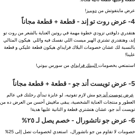
رض مايتفوتش من
دوييـز
!
إند - قطعة + قطعة مجاناً
تقدري دلوقتي تزودي خطوة مهمة في روتين العناية بالشعر من روت تو
ند، وهتقدري تشتري الهير ميست اللي نفسك فيه واللي هيكون المثالي
النسبة لك عشان خصومات البلاك فرايداي هيكون قطعة عليكي و قطعة
لينا!
ستمتعي بخصومات
البينك فرايداي
من سورس بيوتي!
 جو - قطعة + قطعة مجاناً
رض تويست أند جو
مش لازم تفوتيه، لو عايزة تبدأي رحلتك في عالم
لعطور و منتجات العناية الشخصية، يبقى مافيش أحسن من العرض ده من
ويست أند جو، عشان هتشتري قطعة و التانية عليها هدية!
ورال - خصم يصل لـ ٢٥%
خصومات لا تقاوم من جو ناتشورال، استعدي لخصومات تصل إلى 25%