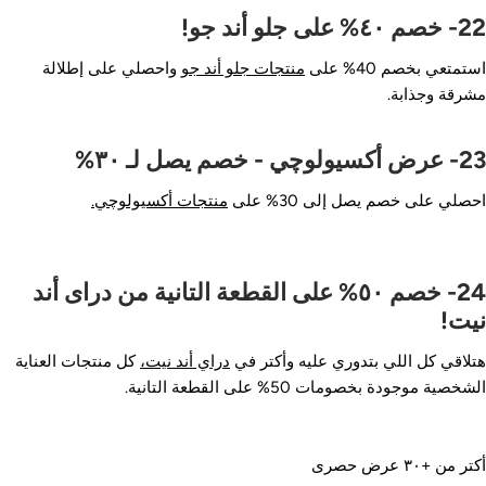
م ٤٠% على جلو أند جو!
ستمتعي بخصم 40% على
منتجات جلو أند جو
واحصلي على إطلالة
شرقة وجذابة.
 أكسيولوچي - خصم يصل لـ ٣٠%
حصلي على خصم يصل إلى 30% على
منتجات أكسيولوچي.
24- خصم ٥٠% على القطعة التانية من دراى أند
يت!
تلاقي كل اللي بتدوري عليه وأكتر في
دراي أند نيت،
كل منتجات العناية
شخصية موجودة بخصومات 50% على القطعة التانية.
تر من +٣٠ عرض حصرى