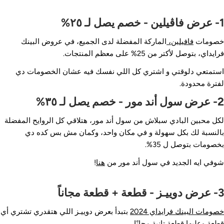
صم يصل لـ ٢٥%
صومات
فافيلين،
الماركة المفضلة لدى الجميع، في عروض البينك
ايداي، بتوصل لأكتر من 25% على معظم المنتجات.
ستمتعي دلوقتي و اشتري كل اللي نفسك فيه عشان الخصومات دي
فترة محدودة.
 مور - خصم يصل لـ ٣٥%
كل محبين البادي سبلاش من سول أند مور، هتلاقي كل الروايح المفضلة
النسبة لك بكل سهولة و في مكان واحد، وكمان مش بس كده دي
خصومات بتوصل ل 35%.
وفي ايه الجديد في سول أند مور من
هنا
!
 قطعة + قطعة مجاناً
صومات البينك فرايداي 2024
بتبدأ بعرض دوييـز اللي هتقدري تشتري أي
طعة وعليها قطعة تانية مجانًا.