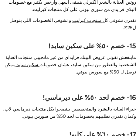

روتين العناية بالشعر الكيرلي هيبقى أسهل وأرخص بكتير مع خصوما
البلاي فرايدي من سوري بيوتي على كل منتجات كيرليت
و تشوفي الخصومات اللي بتوصل
منتجات كيرليت
تقدري تشوفي ك
ل2
15- خصم ٥٠% على سكين
ماينفعش تفوتي عروض البينك فرايداي من غير ماتجيبي منتجات العناي
ممكن
سكين سايد
الشخصية والعطور من سكين سايد، عشان خصوما
توصل ل 50% مع سورس بيو
16- خصم لحد ٥٠% على د
،
ديرماسي لاب
خبراء العناية بالبشرة والمتخصصين بينصحوا بكل منتجا
وكمان تقدري تطلبيهم بخصومات لحد 50% من سورس بيوت
17- خصم ٦٠% على 