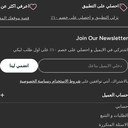
احصلي على التطبيق
اعرفي اكثر عن 
نزلي التطبيق و احصلي على خصم ١٠٪
قصة موقعك المف
Join Our Newslette
تركي في الايميل و احصلي على خصم ١٠٪ على اول طلب ليكي
لايميل
انضمي لينا
الاشتراك، أنتي توافقين على
شروط الاستخدام
و
سياسة الخصوصية
ساب العميل
سابي
لطلبات و التتبع
لاسئلة المتكررة