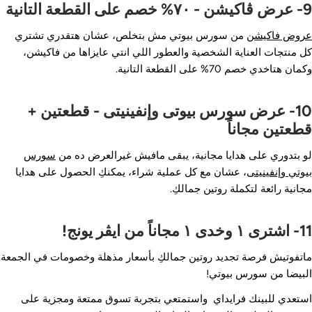
٧% خصم على القطعة التانية
روض فاكيشن
من سورس بيوتي مش بتخلص، عشان هتقدري تشتري
ل منتجات العناية الشخصية والعطور اللي انتي عايزاها من فاكيشن،
مان هتاخدي خصم 70% على القطعة التانية.
10- عرض سورس بيوتى وإنفينيتى - قطعتين +
طعتين مجاناً
و بتدوري على هدايا مجانية، يبقى مافيش غيرالعرض ده من
سورس
يوتي وإنفينيتى
، عشان مع كل عملية شراء، يمكنكِ الحصول على هدايا
جانية رائعة لتكملة روتين جمالكِ.
 وخدى ١ مجاناً من ايڤر يونج!
اتفوتيش فرصة تجديد روتين جمالكِ بأسعار مذهلة وخصومات في الجمعة
لبيضا من سورس بيوتي!
ستعدي للبينك فرايداي واستمتعي بتجربة تسوق ممتعة ومجزية على