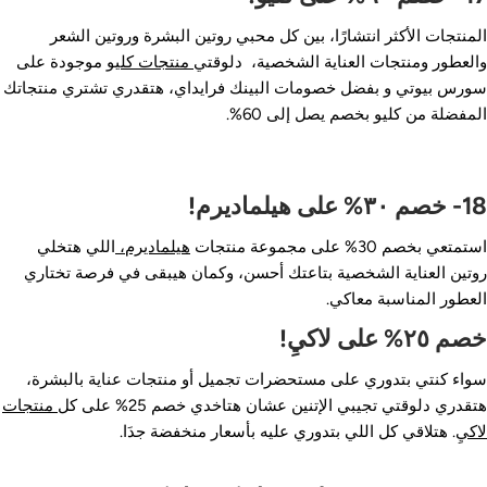
لمنتجات الأكثر انتشارًا، بين كل محبي روتين البشرة وروتين الشعر
العطور ومنتجات العناية الشخصية، دلوقتي
منتجات كليو
موجودة على
ورس بيوتي و بفضل خصومات البينك فرايداي، هتقدري تشتري منتجاتك
لمفضلة من كليو بخصم يصل إلى 60%.
م ٣٠% على هيلماديرم!
تمتعي بخصم 30% على مجموعة منتجات
هيلماديرم،
اللي هتخلي
وتين العناية الشخصية بتاعتك أحسن، وكمان هيبقى في فرصة تختاري
لعطور المناسبة معاكي.
م ٢٥% على لاكيِ!
واء كنتي بتدوري على مستحضرات تجميل أو منتجات عناية بالبشرة،
تقدري دلوقتي تجيبي الإتنين عشان هتاخدي خصم 25% على كل
منتجات
اكيِ
. هتلاقي كل اللي بتدوري عليه بأسعار منخفضة جدَا.