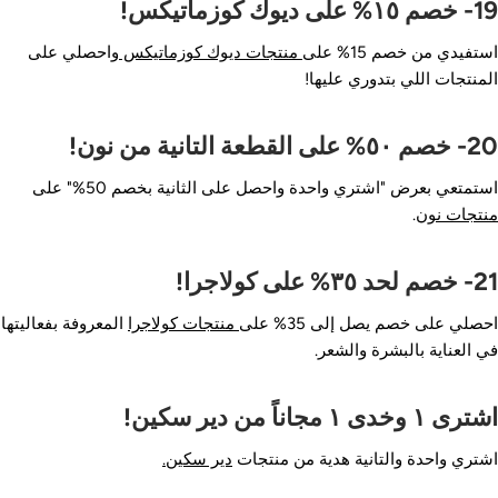
١٥% على ديوك كوزماتيكس!
ستفيدي من خصم 15% على
منتجات ديوك كوزماتيكس
واحصلي على
لمنتجات اللي بتدوري عليها!
 ٥٠% على القطعة التانية من نون!
ستمتعي بعرض "اشتري واحدة واحصل على الثانية بخصم 50%" على
نتجات نون
.
 لحد ٣٥% على كولاجرا!
حصلي على خصم يصل إلى 35% على
منتجات كولاجرا
المعروفة بفعاليتها
ي العناية بالبشرة والشعر.
رى ١ وخدى ١ مجاناً من دير سكين!
شتري واحدة والتانية هدية من منتجات
دير سكين.