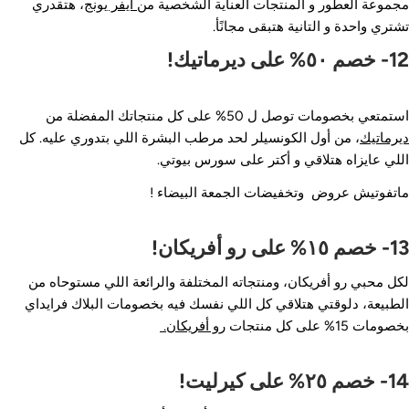
جموعة العطور و المنتجات العناية الشخصية من
ايفر يونج
، هتقدري
شتري واحدة و التانية هتبقى مجانًأ.
م ٥٠% على ديرماتيك!
تمتعي بخصومات توصل ل 50% على كل منتجاتك المفضلة من
يرماتيك
، من أول الكونسيلر لحد مرطب البشرة اللي بتدوري عليه. كل
للي عايزاه هتلاقي و أكتر على سورس بيوتي.
اتفوتيش عروض وتخفيضات الجمعة البيضاء !
 ١٥% على رو أفريكان!
كل محبي رو أفريكان، ومنتجاته المختلفة والرائعة اللي مستوحاه من
لطبيعة، دلوقتي هتلاقي كل اللي نفسك فيه بخصومات البلاك فرايداي
صومات 15% على كل منتجات
رو أفريكان.
صم ٢٥% على كيرليت!