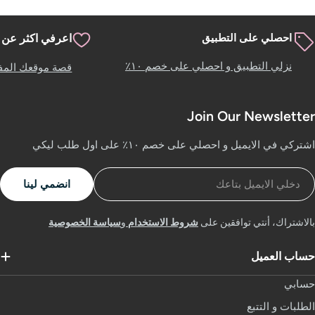
احصلي على التطبيق
اعرفي اكثر عن 
نزلي التطبيق و احصلي على خصم ١٠٪
قصة موقعك المف
Join Our Newslette
تركي في الايميل و احصلي على خصم ١٠٪ على اول طلب ليكي
لايميل
انضمي لينا
الاشتراك، أنتي توافقين على
شروط الاستخدام
و
سياسة الخصوصية
ساب العميل
سابي
لطلبات و التتبع