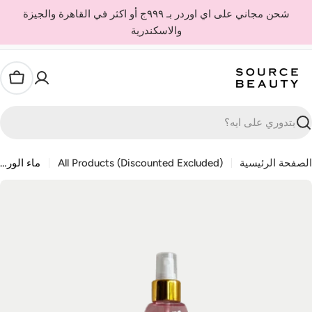
Ski
شحن مجاني على اي اوردر بـ ٩٩٩ج أو اكثر في القاهرة والجيزة
t
والاسكندرية
conten
العربة
حث
لصفحة الرئيسية
All Products (Discounted Excluded)
ماء الورد سيكريد روز
Ski
t
produc
informatio