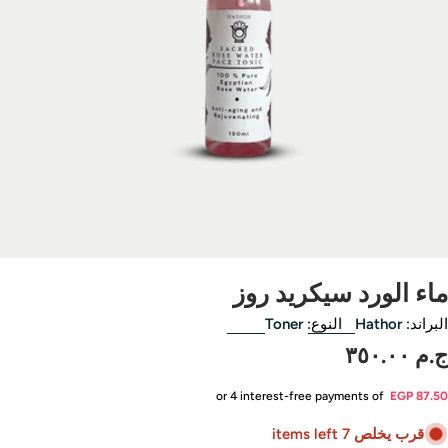
Open media 0 in modal
اء الورد سيكريد روز
لبراند:
Hathor
النوع:
Toner
م ٣٥٠.٠٠
لسعر
لاصلي
or 4 interest-free payments of
EGP 87.5
قرب يخلص 7 items left